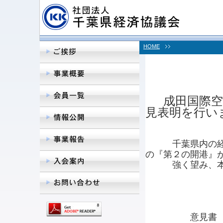
HOME
成田国際
見表明を行い
千葉県内の経済
の『第２の開港』
強く望み、本日
意見