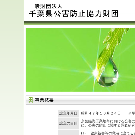
設立年月日
昭和４７年１０月２４日 ※平
京葉臨海工業地帯における公害
設立の目的
に、公害の防止に関する調査研
(1)
健康被害等の救済に当てる